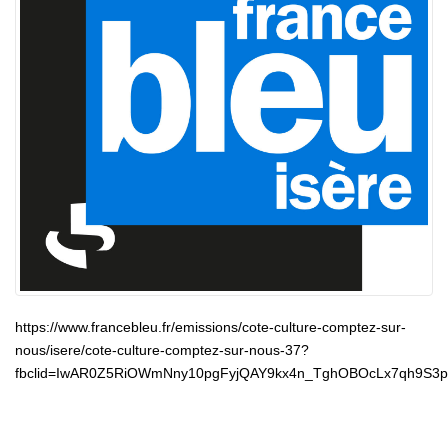
https://www.francebleu.fr/emissions/cote-culture-comptez-sur-
nous/isere/cote-culture-comptez-sur-nous-37?
fbclid=IwAR0Z5RiOWmNny10pgFyjQAY9kx4n_TghOBOcLx7qh9S3p